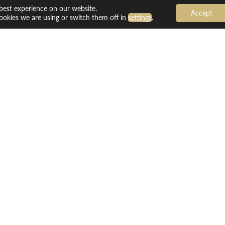
best experience on our website.
Accept
okies we are using or switch them off in
settings
.
ddelande! Vi är glada att du är in
 hör av sig inom 24 timmar.
t, ta gärna en titt i skräpposten – ibland hamnar det där.