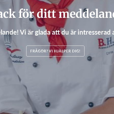
ack för ditt meddelan
lande! Vi är glada att du är intresserad 
FRÅGOR? VI HJÄLPER DIG!