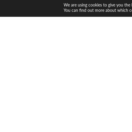
We are using cookies to give you the 
You can find out more about which co
Tack för ditt me
utbildningar.
En av våra studievägledare
Om du inte hittar meddelande