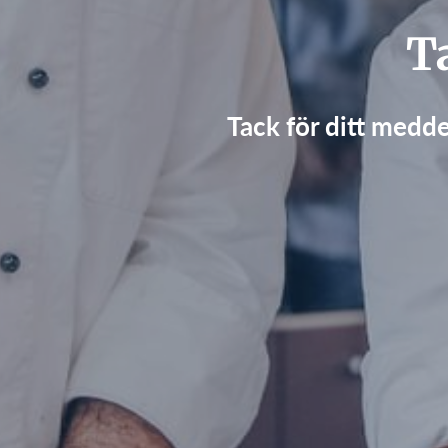
T
Tack för ditt medde