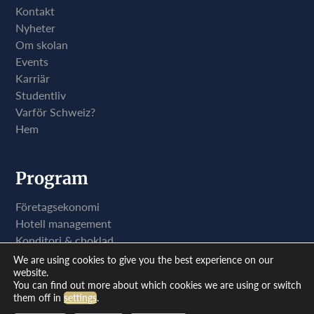
Kontakt
Nyheter
Om skolan
Events
Karriär
Studentliv
Varför Schweiz?
Hem
Program
Företagsekonomi
Hotell management
Konditori & choklad
Kockutbildning
We are using cookies to give you the best experience on our
website.
You can find out more about which cookies we are using or switch
BHMS - Hotell management, företagsekonomi & kulinarisk konst
them off in
settings
.