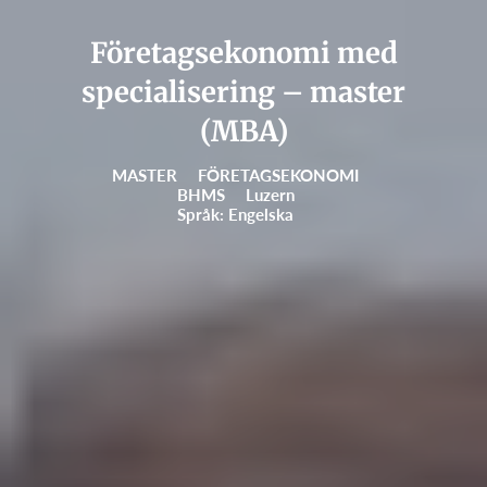
Företagsekonomi med
specialisering – master
(MBA)
MASTER
FÖRETAGSEKONOMI
BHMS
Luzern
Språk: Engelska