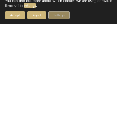
You can find out more about which cookies we are using or switch
them off in
settings
.
Accept
Reject
Settings
Positionera dig som en
framtidens ledare
I en global ekonomi präglad av snabb digitalisering,
förändrade marknadsdynamiker och ökade krav på
affärsmässig innovation är strategiskt ledarskap en
nyckelkompetens. Vårt ettåriga MBA-program i
Luzern, Schweiz, är utformat för att utrusta dig
med avancerade affärsinsikter,
ledarskapsförmågor och branschnära expertis –