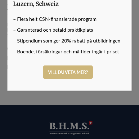
Internationell
Luzern, Schweiz
konditorutbildning – kandidat
– Flera helt CSN-finansierade program
KANDIDAT
KONDITORI & CHOKLAD
– Garanterad och betald praktikplats
BHMS
Luzern
Språk: Engelska
– Stipendium som ger 20% rabatt på utbildningen
Ge dig hän åt din passion för de sötare sakerna i
– Boende, försäkringar och måltider ingår i priset
livet och lär dig den sofistikerade konsten med
konditori, choklad och bageri
VILL DU VETA MER?