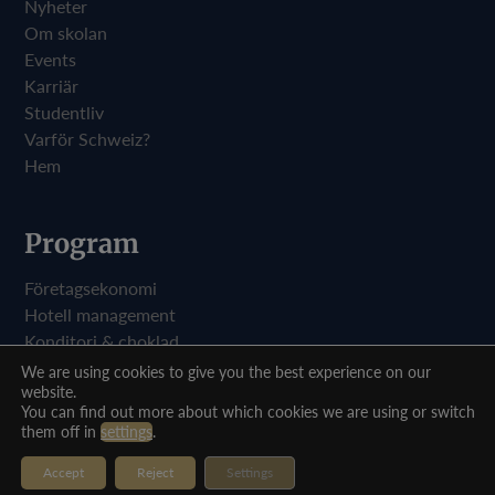
Nyheter
Om skolan
Events
Karriär
Studentliv
Varför Schweiz?
Hem
Program
Företagsekonomi
Hotell management
Konditori & choklad
Kockutbildning
We are using cookies to give you the best experience on our
website.
You can find out more about which cookies we are using or switch
BHMS - Hotell management, företagsekonomi & kulinarisk konst
them off in
settings
.
Privacy Policy
Accept
Reject
Settings